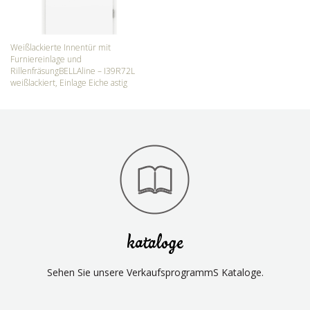
Weißlackierte Innentür mit
Furniereinlage und
RillenfräsungBELLAline – I39R72L
weißlackiert, Einlage Eiche astig
kataloge
Sehen Sie unsere VerkaufsprogrammS Kataloge.