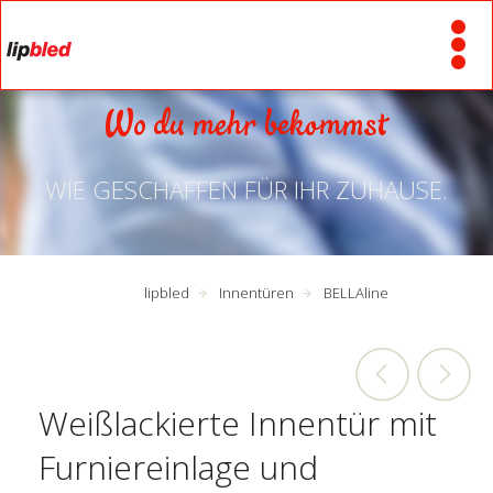
Wo du mehr bekommst
WIE GESCHAFFEN FÜR IHR ZUHAUSE.
lipbled
Innentüren
BELLAline
Weißlackierte Innentür mit
Furniereinlage und