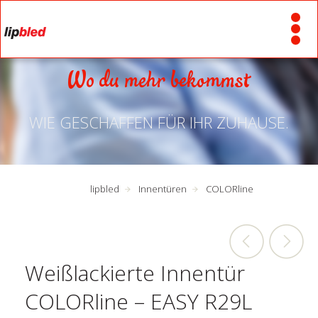
Wo du mehr bekommst
WIE GESCHAFFEN FÜR IHR ZUHAUSE.
lipbled
Innentüren
COLORline
Weißlackierte Innentür
COLORline – EASY R29L