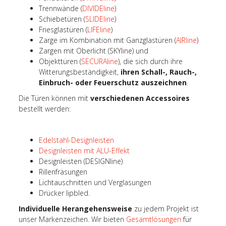
Trennwände (
DIVIDEline
)
Schiebetüren (
SLIDEline
)
Friesglastüren (
LIFEline
)
Zarge im Kombination mit Ganzglastüren (
AIRline
)
Zargen mit Oberlicht (SKYline) und
Objekttüren (
SECURAline
), die sich durch ihre
Witterungsbeständigkeit,
ihren Schall-, Rauch-,
Einbruch- oder Feuerschutz auszeichnen
.
Die Türen können mit
verschiedenen Accessoires
bestellt werden:
Edelstahl-Designleisten
Designleisten mit ALU-Effekt
Designleisten (DESIGNline)
Rillenfräsungen
Lichtauschnitten und Verglasungen
Drücker lipbled.
Individuelle Herangehensweise
zu jedem Projekt ist
unser Markenzeichen. Wir bieten
Gesamtlösungen
für