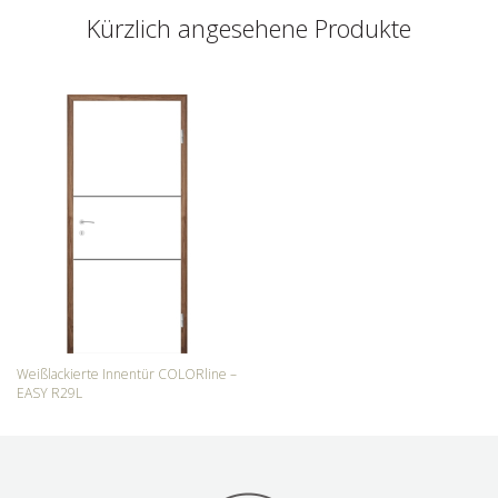
Kürzlich angesehene Produkte
Weißlackierte Innentür COLORline –
EASY R29L