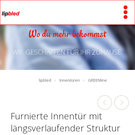
Wo du mehr bekommst
WIE GESCHAFFEN FÜR IHR ZUHAUSE.
lipbled
Innentüren
GREENline
Furnierte Innentür mit
längsverlaufender Struktur