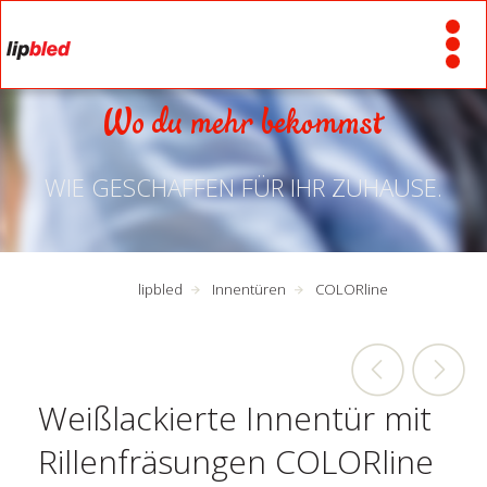
Wo du mehr bekommst
WIE GESCHAFFEN FÜR IHR ZUHAUSE.
lipbled
Innentüren
COLORline
Weißlackierte Innentür mit
Rillenfräsungen COLORline