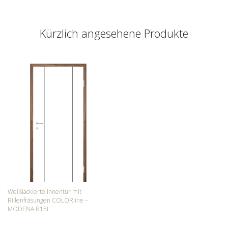
Kürzlich angesehene Produkte
Weißlackierte Innentür mit
Rillenfräsungen COLORline –
MODENA R15L