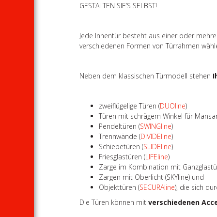
GESTALTEN SIE’S SELBST!
Jede Innentür besteht aus einer oder mehre
verschiedenen Formen von Türrahmen wähl
Neben dem klassischen Türmodell stehen
I
zweiflügelige Türen (
DUOline
)
Türen mit schrägem Winkel für Mansa
Pendeltüren (
SWINGline
)
Trennwände (
DIVIDEline
)
Schiebetüren (
SLIDEline
)
Friesglastüren (
LIFEline
)
Zarge im Kombination mit Ganzglastü
Zargen mit Oberlicht (SKYline) und
Objekttüren (
SECURAline
), die sich d
Die Türen können mit
verschiedenen Acc