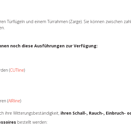
ren Türflügeln und einem Türrahmen (Zarge). Sie können zwischen zah
en.
hnen noch diese Ausführungen zur Verfügung:
rden (
CUTline
)
ren (
AIRline
)
urch ihre Witterungsbeständigkeit,
ihren Schall-, Rauch-, Einbruch-
essoires
bestellt werden: