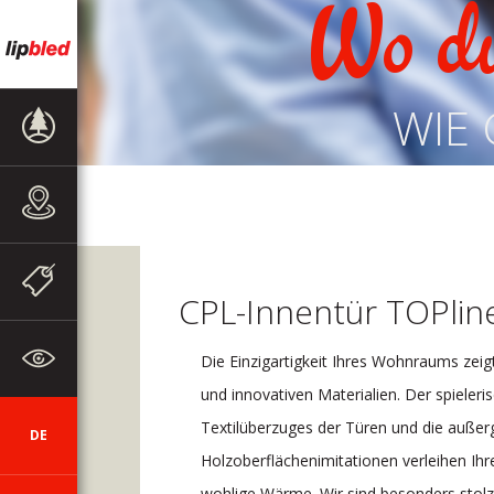
Wo d
WIE 
PRODUKTE
VERKAUFSSTELLEN
WERBEAKTIONEN
UND
CPL-Innentür TOPline
MITTEILUNGEN
ZUM
Die Einzigartigkeit Ihres Wohnraums zei
UNTERNEHMEN
und innovativen Materialien. Der spieler
Textilüberzuges der Türen und die auße
DE
SI
EN
HR
AUT
CZ
Holzoberflächenimitationen verleihen Ih
wohlige Wärme. Wir sind besonders stolz 