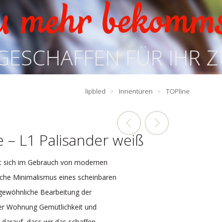
u mehr bekomm
GESCHAFFEN FÜR IHR 
lipbled
Innentüren
TOPline
 – L1 Palisander weiß
gt sich im Gebrauch von modernen
ische Minimalismus eines scheinbaren
rgewöhnliche Bearbeitung der
rer Wohnung Gemütlichkeit und
darauf, dass wir das schaffen,