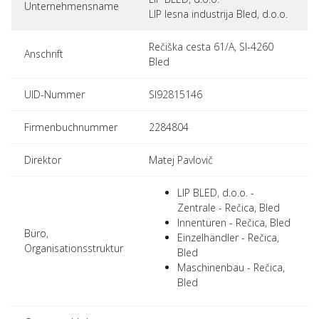
Unternehmensname
LIP lesna industrija Bled, d.o.o.
Rečiška cesta 61/A, SI-4260
Anschrift
Bled
UID-Nummer
SI92815146
Firmenbuchnummer
2284804
Direktor
Matej Pavlovič
LIP BLED, d.o.o. -
Zentrale - Rečica, Bled
Innentüren - Rečica, Bled
Büro,
Einzelhändler - Rečica,
Organisationsstruktur
Bled
Maschinenbau - Rečica,
Bled