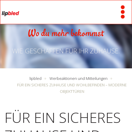
Wo du mehr bekommst
WIE GESCHAFFEN FÜR IHR ZUHAUSE.
lipbled
Werbeaktionen und Mitteilungen
FÜR EIN SICHERES ZUHAUSE UND WOHLBEFINDEN – MODERNE
OBJEKTTÜREN
FÜR EIN SICHERES