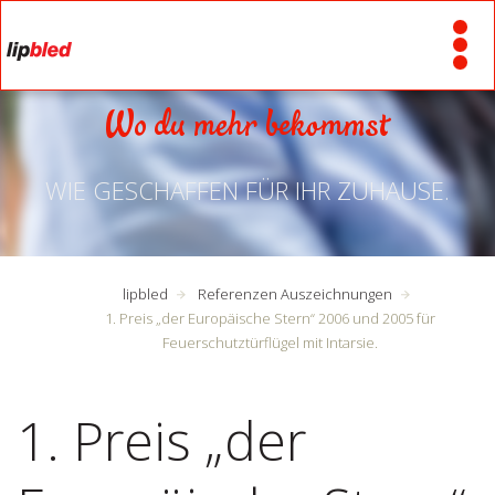
Wo du mehr bekommst
WIE GESCHAFFEN FÜR IHR ZUHAUSE.
lipbled
Referenzen Auszeichnungen
1. Preis „der Europäische Stern“ 2006 und 2005 für
Feuerschutztürflügel mit Intarsie.
1. Preis „der